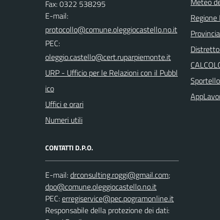
Meteo d
Fax: 0322 538295
E-mail:
Regione
Provinci
PEC:
Distretto
CALCOLO
URP - Ufficio per le Relazioni con il Pubbl
Sportell
ico
AppLavo
Uffici e orari
Numeri utili
CONTATTI D.P.O.
E-mail:
;
PEC:
Responsabile della protezione dei dati: