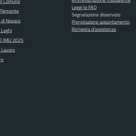
Amministrazione trasparente
el Comune
Leggi le FAQ
 Piemonte
Segnalazione disservizio
a di Novara
Prenotazione appuntamento
Richiesta d'assistenza
 Laghi
 IMU 2025
o Lavoro
ro