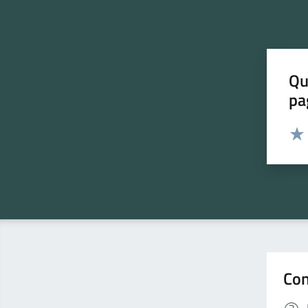
Qu
pa
Valut
Valu
Con