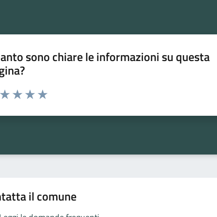
anto sono chiare le informazioni su questa
gina?
a da 1 a 5 stelle la pagina
ta 1 stelle su 5
Valuta 2 stelle su 5
Valuta 3 stelle su 5
Valuta 4 stelle su 5
Valuta 5 stelle su 5
tatta il comune