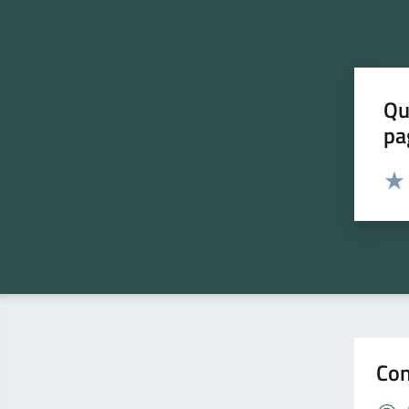
Qu
pa
Valut
Valu
Con