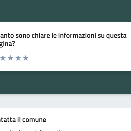
anto sono chiare le informazioni su questa
gina?
a da 1 a 5 stelle la pagina
ta 1 stelle su 5
Valuta 2 stelle su 5
Valuta 3 stelle su 5
Valuta 4 stelle su 5
Valuta 5 stelle su 5
tatta il comune