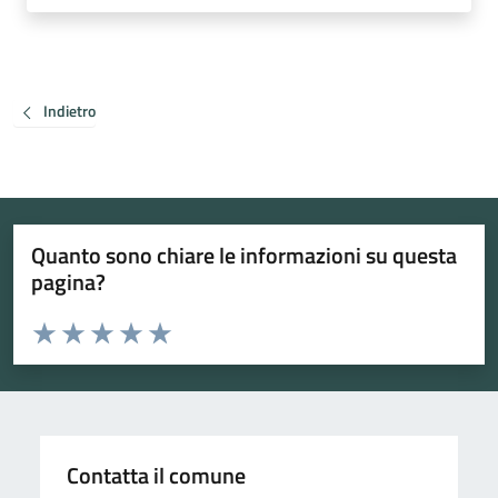
Indietro
Quanto sono chiare le informazioni su questa
pagina?
Valuta da 1 a 5 stelle la pagina
Valuta 1 stelle su 5
Valuta 2 stelle su 5
Valuta 3 stelle su 5
Valuta 4 stelle su 5
Valuta 5 stelle su 5
Contatta il comune