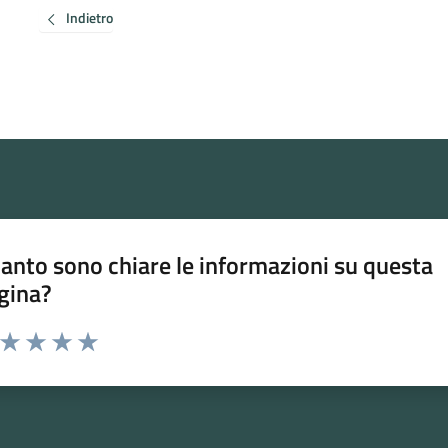
Indietro
anto sono chiare le informazioni su questa
gina?
a da 1 a 5 stelle la pagina
ta 1 stelle su 5
Valuta 2 stelle su 5
Valuta 3 stelle su 5
Valuta 4 stelle su 5
Valuta 5 stelle su 5