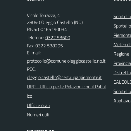
Vicolo Torrazza, 4
Sportell
28040 Oleggio Castello (NO)
Sportello
P.Iva: 00165190034
Piemonte
Telefono:
0322 53600
Meteo d
Fax: 0322 538295
E-mail:
Regione
Provinci
PEC:
Distretto
CALCOLO
URP - Ufficio per le Relazioni con il Pubbl
Sportell
ico
AppLavo
Uffici e orari
Numeri utili