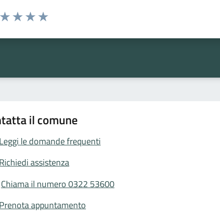
a da 1 a 5 stelle la pagina
ta 1 stelle su 5
Valuta 2 stelle su 5
Valuta 3 stelle su 5
Valuta 4 stelle su 5
Valuta 5 stelle su 5
tatta il comune
Leggi le domande frequenti
Richiedi assistenza
Chiama il numero 0322 53600
Prenota appuntamento