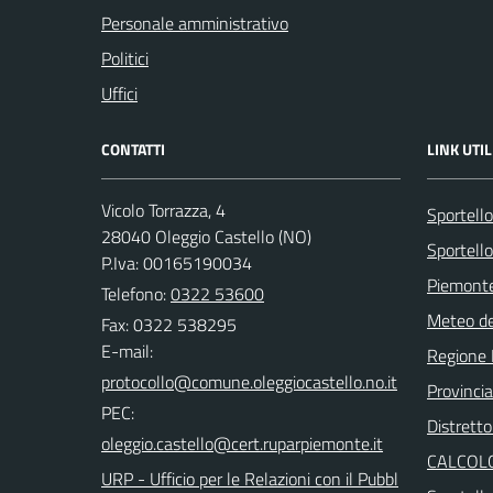
Personale amministrativo
Politici
Uffici
CONTATTI
LINK UTIL
Vicolo Torrazza, 4
Sportell
28040 Oleggio Castello (NO)
Sportello
P.Iva: 00165190034
Piemonte
Telefono:
0322 53600
Meteo d
Fax: 0322 538295
E-mail:
Regione
Provinci
PEC:
Distretto
CALCOLO
URP - Ufficio per le Relazioni con il Pubbl