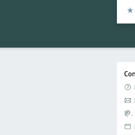
Valut
Valu
Con