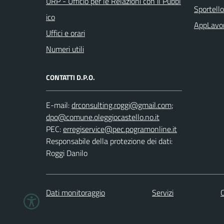
URP - Ufficio per le Relazioni con il Pubbl
Sportell
ico
AppLavo
Uffici e orari
Numeri utili
CONTATTI D.P.O.
E-mail:
;
PEC:
Responsabile della protezione dei dati:
Roggi Danilo
Dati monitoraggio
Servizi
C