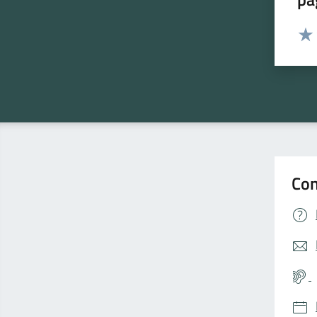
Valut
Valu
Con