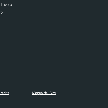
o Lavoro
ro
redits
Mappa del Sito