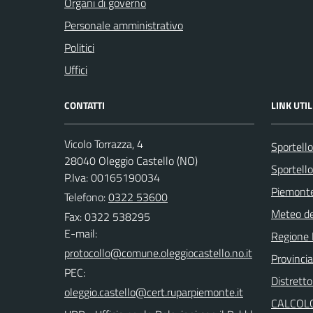
Organi di governo
Personale amministrativo
Politici
Uffici
CONTATTI
LINK UTIL
Vicolo Torrazza, 4
Sportell
28040 Oleggio Castello (NO)
Sportello
P.Iva: 00165190034
Piemonte
Telefono:
0322 53600
Meteo d
Fax: 0322 538295
E-mail:
Regione
Provinci
PEC:
Distretto
CALCOLO