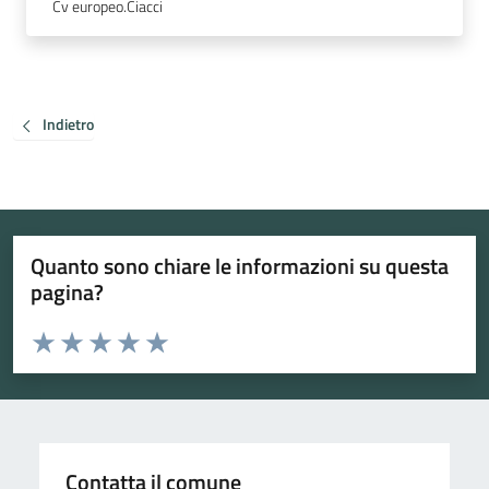
Cv europeo.Ciacci
Indietro
Quanto sono chiare le informazioni su questa
pagina?
Valuta da 1 a 5 stelle la pagina
Valuta 1 stelle su 5
Valuta 2 stelle su 5
Valuta 3 stelle su 5
Valuta 4 stelle su 5
Valuta 5 stelle su 5
Contatta il comune